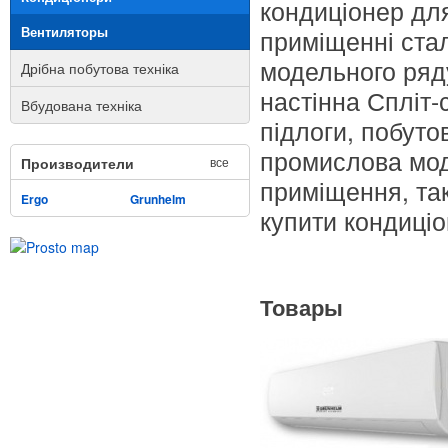
кондиціонер для
Вентиляторы
приміщенні ста
модельного ряд
Дрібна побутова техніка
настінна Спліт
Вбудована техніка
підлоги, побуто
промислова мод
Производители
все
приміщення, так
Ergo
Grunhelm
купити кондиці
Товары