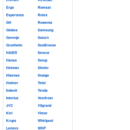
Ergo
Romsat
Esperanza
Rotex
GH
Rowenta
Globex
Samsung
Gorenje
Saturn
Grunhelm
SeaBreeze
HAIER
Sencor
Hansa
Setup
Heinner
Simfer
Hisense
Snaige
Holmer
Tefal
Indesit
Tenda
Interlux
Vestfrost
JVC
Vilgrand
Kivi
Vimar
Krups
Whirlpool
Lenovo
WHP