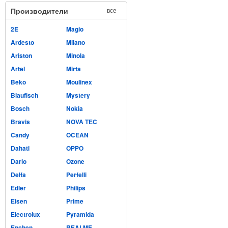
Производители
все
2E
Magio
Ardesto
Milano
Ariston
Minola
Artel
Mirta
Beko
Moulinex
Blaufisch
Mystery
Bosch
Nokia
Bravis
NOVA TEC
Candy
OCEAN
Dahati
OPPO
Dario
Ozone
Delfa
Perfelli
Edler
Philips
Eisen
Prime
Electrolux
Pyramida
Enchen
REALME