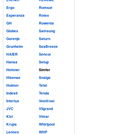
Ergo
Romsat
Esperanza
Rotex
GH
Rowenta
Globex
Samsung
Gorenje
Saturn
Grunhelm
SeaBreeze
HAIER
Sencor
Hansa
Setup
Heinner
Simfer
Hisense
Snaige
Holmer
Tefal
Indesit
Tenda
Interlux
Vestfrost
JVC
Vilgrand
Kivi
Vimar
Krups
Whirlpool
Lenovo
WHP