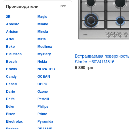
Производители
все
2E
Magio
Ardesto
Milano
Ariston
Minola
Artel
Mirta
Beko
Moulinex
Blaufisch
Mystery
Встраиваемая поверхност
Simfer H60V41M516
Bosch
Nokia
6 890
грн
Bravis
NOVA TEC
Candy
OCEAN
Dahati
OPPO
Dario
Ozone
Delfa
Perfelli
Edler
Philips
Eisen
Prime
Electrolux
Pyramida
Enchen
REALME